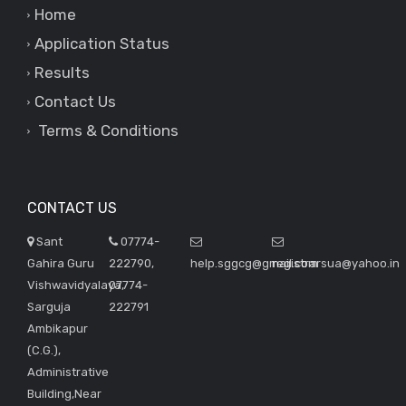
Home
Application Status
Results
Contact Us
Terms & Conditions
CONTACT US
Sant
07774-
Gahira Guru
222790,
help.sggcg@gmail.com
registrarsua@yahoo.in
Vishwavidyalaya,
07774-
Sarguja
222791
Ambikapur
(C.G.),
Administrative
Building,Near